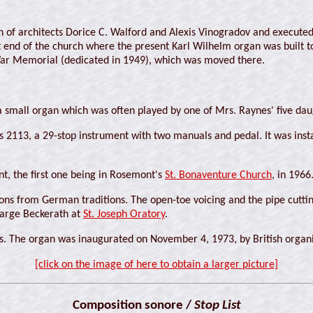
on of architects Dorice C. Walford and Alexis Vinogradov and execut
 end of the church where the present Karl Wilhelm organ was built t
ar Memorial (dedicated in 1949), which was moved there.
 a small organ which was often played by one of Mrs. Raynes' five dau
pus 2113, a 29-stop instrument with two manuals and pedal. It was inst
nt, the first one being in Rosemont's
St. Bonaventure Church
, in 1966
tions from German traditions. The open-toe voicing and the pipe cutt
 large Beckerath at
St. Joseph Oratory
.
ns. The organ was inaugurated on November 4, 1973, by British organi
[click on the image of here to obtain a larger picture]
Composition sonore /
Stop List