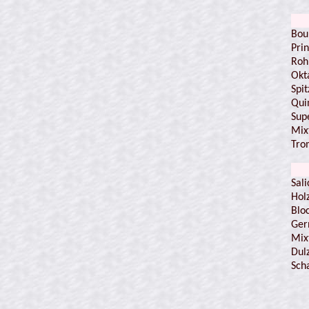
Bou
Prin
Roh
Okt
Spit
Qui
Sup
Mix
Tro
Sali
Hol
Bloc
Ger
Mix
Dul
Sch