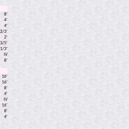
8'
4'
4'
 2/3'
2'
 3/5'
 1/3'
IV
8'
16'
16'
8'
4'
IV
16'
8'
4'