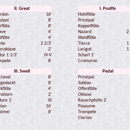
II. Great
I. Positiv
rdon
16'
Hohlflöte
zipal
8'
Prinzipal
rflöte
8'
Koppelflöte
ave
4'
Nazard
2
zflöte
4'
Waldflöte
nte
2 2/3'
Tierce
1
eroktave
2'
Larigot
1
tur 1 1/3'
IV-V
Scharf 1'
mpete
8'
Cromorne
III. Swell
Pedal
cional
8'
Prinzipal
zgedackt
8'
Subbas
kflöte
4'
Offenflöte
nshorn
2'
Oktave
ture 1'
III
Rauschpfeife 2'
zian
16'
Posaume
almei
8'
Trompete
Clarion