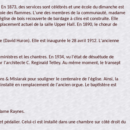
 En 1873, des services sont célébrés et une école du dimanche est
la proie des flammes. L'une des membres de la communauté, madame
glise de bois recouverte de bardage à clins est construite. Elle
mplacement actuel de la salle Upper Hall. En 1890, le chœur de
e (David Huron). Elle est inaugurée le 28 avril 1912. L'ancienne
s ministres et les chantres. En 1934, vu l'état de désuétude de
 par l'architecte C. Reginald Tetley. Au même moment, le transept
ns & Misiarak pour souligner le centenaire de l'église. Ainsi, la
t installé en remplacement de l'ancien orgue. Le baptistère est
madame Raynes.
t pédalier. Celui-ci est installé dans une chambre sur côté droit du