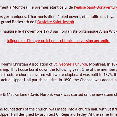
ment à Montréal, le premier étant celui de l'
église Saint-Bonaventur
ns germaniques. L'harmonisation, à pied ouvert, et la taille des tuy
 grand Beckerath de l'
Oratoire Saint-Joseph
.
é inauguré le 4 novembre 1973 par l'organiste britannique Allan Wick
[cliquer sur l'image ou ici pour obtenir une version agrandie]
ng Men's Christian Association of
St. George's Church
, Montréal. In 18
ing. This house burnt down the following year. One of the members o
 structure church covered with white clapboard was built in 1875. It 
ctual Upper Hall parish hall site. In 1890, the Chancel was added, a
n) & MacFarlane (David Huron), work was started on the new stone c
 foundations of the church, was made into a church hall, with vestrie
pper Hall designed by architect C. Reginald Tetley. At the same tim