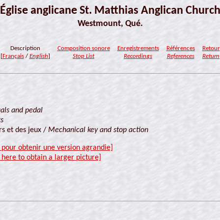
Église anglicane St. Matthias Anglican Churc
Westmount, Qué.
Description
Composition sonore
Enregistrements
Références
Retour
[
Français
/
English
]
Stop List
Recordings
References
Return
als and pedal
ks
s et des jeux /
Mechanical key and stop action
i pour obtenir une version agrandie]
 here to obtain a larger picture]