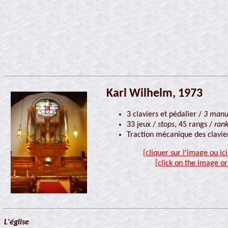
Karl Wilhelm, 1973
3 claviers et pédalier /
3 manu
33 jeux /
stops
, 45 rangs /
ran
Traction mécanique des clavier
[cliquer sur l'image ou ic
[click on the image or
L'église