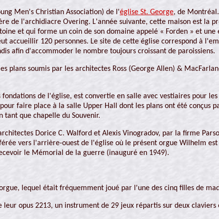
oung Men's Christian Association) de l'
église St. George
, de Montréal.
ère de l'archidiacre Overing. L'année suivante, cette maison est 
Antoine et qui forme un coin de son domaine appelé « Forden » et une é
ut accueillir 120 personnes. Le site de cette église correspond à l'e
grandis afin d'accommoder le nombre toujours croissant de paroissiens.
 les plans soumis par les architectes Ross (George Allen) & MacFarlan
s fondations de l'église, est convertie en salle avec vestiaires pour le
 pour faire place à la salle Upper Hall dont les plans ont été conçus
en tant que chapelle du Souvenir.
 architectes Dorice C. Walford et Alexis Vinogradov, par la firme Parso
sférée vers l'arrière-ouest de l'église où le présent orgue Wilhelm es
recevoir le Mémorial de la guerre (inauguré en 1949).
it orgue, lequel était fréquemment joué par l'une des cinq filles de 
e leur opus 2213, un instrument de 29 jeux répartis sur deux claviers e