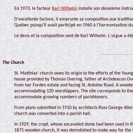
En 1973, le facteur
Karl Wilhelm
installe son deuxième instru
D'excellente facture, il emprunte sa composition aux traditio
Québec puisqu'il avait participé en 1960 à l'harmonisation du
Le devis et la composition sont de Karl Wilhelm. L'orgue a ét
The Church
St. Matthias' church owes its origin to the efforts of the You
house provided by Thomas Overing, father of Archdeacon Over
from her Forden estate and facing St. Antoine Road. A wooden
accommodating 120 worshippers. The site corresponds to the a
accommodate growing numbers of parishioners.
From plans submitted in 1910 by architects Ross George Alle
church was converted into a parish hall.
In 1929, the crypt, whose excavated stone had been used in the
1875 wooden church, it was demolished to make way for the U